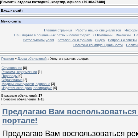
[
Ремонт и отделка коттеджей, квартир, офисов +79106427480
]
Вход на сайт
Меню сайта
Главная страница
Работы наших специалистов
Информа
Наш портал в социальных сетях и блогосферах
О Компании
Вакансии
На
Фотоальбомы услуг
Каталог цен и файлов
Видео
Вопросы и ответы
Политика конфиденциальности
Полити
Главная
»
Доска объявлений
» Услуги в разных сферах
Страхование
[0]
Реклама, оформление
[1]
Переводы
[0]
Образования
[2]
Медицинские услуги, здоровье
[3]
Издательское дело, полиграфия
[0]
В разделе объявлений
:
17
Показано объявлений
:
1-15
Предлагаю Вам воспользоваться
портале!
Предлагаю Вам воспользоваться ре