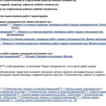
о-строительные и отделочные работы любой сложности;
ттеджей, квартир, офисов любой сложности;
ы на отделочные работы любой сложности.
тво выполнения работ гарантируем.
ших специалистов также смотрите тут:
щений"™ - Ремонт и отделка квартир: примеры работ наших специалистов. Ката
услуг
;
омещений"™ - Ремонт и отделка квартир: примеры работ наших специалистов.
Фотоальбом
;
 Ремонт и отделка квартир: примеры работ наших специалистов. Видео-матери
 - Ремонт и отделка квартир: примеры работ наших специалистов. Видео-кана
 работ наших специалистов можно тут:
лка помещений"™ - Объект: Батарея отопления. Форум
.
ий"™, в фотоальбоме, в категории "Наши специалисты", есть фото работ наших
 обозначение; также они не имеют описания, меток и прочих опознавательных знаков.
истрация нашей команды и администратор портала "Строительство, ремонт и отделка
а
»
"Строительство, ремонт и отделка помещений"™ - Работы наших специалистов
»
ециалистов по годам
»
"Строительство, ремонт и отделка помещений"™ - Работы наш
ка помещений"™ - Работы наших специалистов в 2001 - 2100 годах
»
"Строительство,
 - 2020 годах
»
"Строительство, ремонт и отделка помещений"™ - Работы наших
мещений"™ - Работы наших специалистов в 2020-м году, 21 - 30