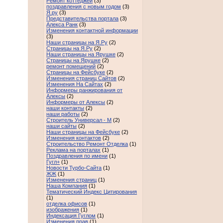
Ремонт коттеджей
(3)
поздравления с новым годом
(3)
Я.ру
(3)
Представительства портала
(3)
Алекса Ранк
(3)
Изменения контактной информации
(3)
Наши страницы на Я.Ру
(2)
Страницы на Я.Ру
(2)
Наши страницы на Ярушке
(2)
Страницы на Ярушке
(2)
ремонт помещений
(2)
Страницы на Фейсбуке
(2)
Изменения страниц Сайтов
(2)
Изменения На Сайтах
(2)
Информеры ранжирования от
Алексы
(2)
Информеры от Алексы
(2)
наши контакты
(2)
наши работы
(2)
Строитель Универсал - М
(2)
наши сайты
(2)
Наши страницы на Фейсбуке
(2)
Изменения контактов
(2)
Строительство Ремонт Отделка
(1)
Реклама на порталах
(1)
Поздравления по имени
(1)
Гугл+
(1)
Новости Турбо-Сайта
(1)
ЖЖ
(1)
Изменения страниц
(1)
Наша Компания
(1)
Тематический Индекс Цитирования
(1)
отделка офисов
(1)
изображения
(1)
Индексация Гуглом
(1)
Изменения прав
(1)