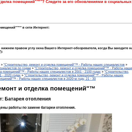
отделка помещений"™"? Следите за его обновлениями в социальных
омещений"™" в сети Интернет:
 нижнем правом углу окна Вашего Интернет-обозревателя, когда Вы заходите н
):
а
»
"Строительство, ремонт и отделка помещений"™ - Работы наших специалистов
»
ециалистов по годам
»
"Строительство, ремонт и отделка помещений"™ - Работы наш
ка помещений"™ - Работы наших специалистов в 2001 - 2100 годах
»
"Строительство,
 - 2020 годах
»
"Строительство, ремонт и отделка помещений"™ - Работы наших
мещений"™ - Работы наших специалистов в 2020-м году, 21 - 30
ремонт и отделка помещений"™
т: Батарея отопления
ены работы по замене батареи отопления.