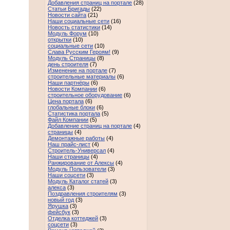
Добавления страниц на портале
(28)
Статьи Бригады
(22)
Новости сайта
(21)
Наши социальные сети
(16)
Новость статистики
(14)
Модуль Форум
(10)
открытки
(10)
социальные сети
(10)
Слава Русским Героям!
(9)
Модуль Страницы
(8)
день строителя
(7)
Изменение на портале
(7)
строительные материалы
(6)
Наши партнёры
(6)
Новости Компании
(6)
строительное оборудование
(6)
Цена портала
(6)
глобальные блоки
(6)
Статистика портала
(5)
Файл Компании
(5)
Добавление страниц на портале
(4)
страницы
(4)
Демонтажные работы
(4)
Наш прайс-лист
(4)
Строитель-Универсал
(4)
Наши страницы
(4)
Ранжирование от Алексы
(4)
Модуль Пользователи
(3)
Наши соцсети
(3)
Модуль Каталог статей
(3)
алекса
(3)
Поздравления строителям
(3)
новый год
(3)
Ярушка
(3)
фейсбук
(3)
Отделка коттеджей
(3)
соцсети
(3)