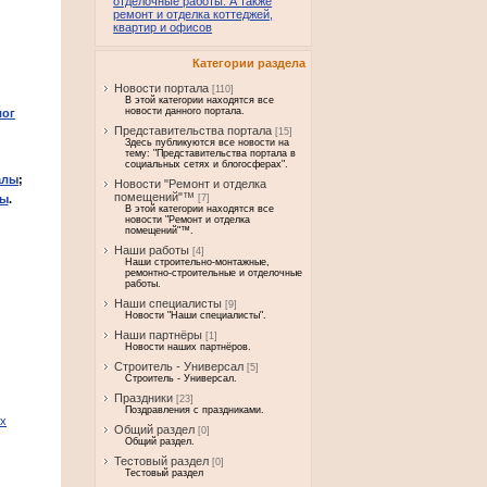
отделочные работы. А также
ремонт и отделка коттеджей,
квартир и офисов
Категории раздела
Новости портала
[110]
В этой категории находятся все
новости данного портала.
лог
Представительства портала
[15]
Здесь публикуются все новости на
тему: "Представительства портала в
социальных сетях и блогосферах".
алы
;
Новости "Ремонт и отделка
помещений"™
[7]
лы
.
В этой категории находятся все
новости "Ремонт и отделка
помещений"™.
Наши работы
[4]
Наши строительно-монтажные,
ремонтно-строительные и отделочные
работы.
Наши специалисты
[9]
Новости "Наши специалисты".
Наши партнёры
[1]
Новости наших партнёров.
Строитель - Универсал
[5]
Строитель - Универсал.
Праздники
[23]
Поздравления с праздниками.
их
Общий раздел
[0]
Общий раздел.
Тестовый раздел
[0]
Тестовый раздел