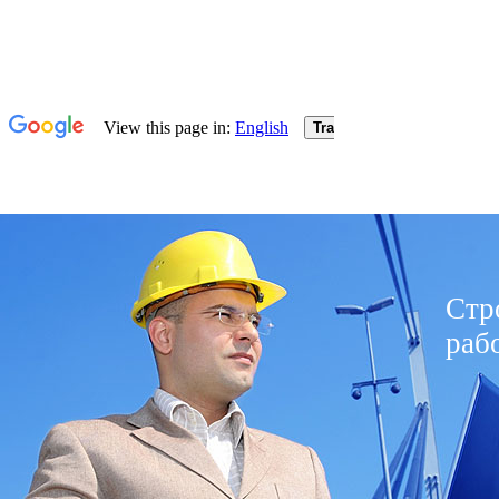
Стр
раб