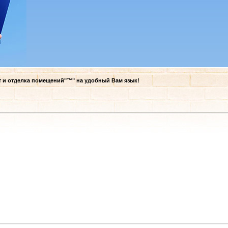
т и отделка помещений"™" на удобный Вам язык!