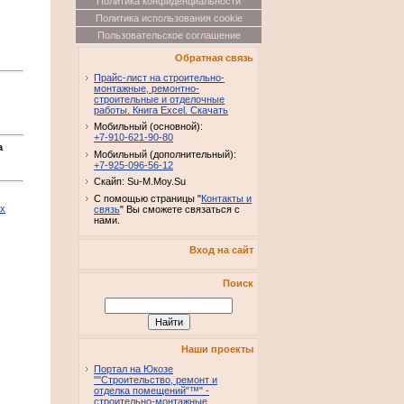
Политика конфиденциальности
Политика использования cookie
Пользовательское соглашение
Обратная связь
Прайс-лист на строительно-
монтажные, ремонтно-
строительные и отделочные
работы. Книга Excel. Скачать
Мобильный (основной):
+7-910-621-90-80
а
Мобильный (дополнительный):
+7-925-096-56-12
Скайп: Su-M.Moy.Su
С помощью страницы "
Контакты и
их
связь
" Вы сможете связаться с
нами.
Вход на сайт
Поиск
Наши проекты
Портал на Юкозе
""Строительство, ремонт и
отделка помещений"™" -
строительно-монтажные,