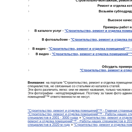
Строительно-монтажные, ремонтн
Ремонт и отделка ко
Возьмём субподряд
Высокое качес
Примеры работ на
В каталоге услуг -
"Строительство, ремонт и отделка поме
В фотоальбоме -
"Строительство, ремонт и отделка п
В видео -
"Строительство, ремонт и отделка помещений"™ -
В видео -
"Строительство, ремонт и отделка помещений"™
Обсудить примеры
"Строительство, ремонт и отде
Внимание
: на портале "Строительство, ремонт и отделка помещен
специалистов, не связанные со статьями из каталога статей.
Эти фото различить легко: они не имеют названия, только числовое
Эти фотографии - неподтверждённые. Поэтому за такие фото админ
помещений"™ ответственности не несут.
"Строительство, ремонт и отделка помещений"™ - Главная страниц
"Строительство, ремонт и отделка помещений"™ - Работы наших сп
специалистов в 2001 - 3000 годах
»
"Строительство, ремонт и отдел
ремонт и отделка помещений"™ - Работы наших специалистов в 2011
специалистов в 2020-м году
»
"Строительство, ремонт и отделка по