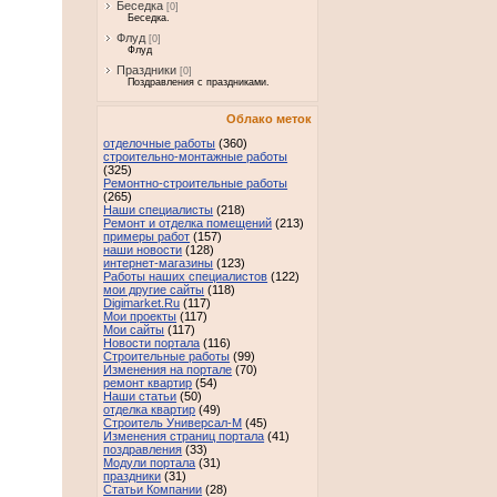
Беседка
[0]
Беседка.
Флуд
[0]
Флуд
Праздники
[0]
Поздравления с праздниками.
Облако меток
отделочные работы
(360)
строительно-монтажные работы
(325)
Ремонтно-строительные работы
(265)
Наши специалисты
(218)
Ремонт и отделка помещений
(213)
примеры работ
(157)
наши новости
(128)
интернет-магазины
(123)
Работы наших специалистов
(122)
мои другие сайты
(118)
Digimarket.Ru
(117)
Мои проекты
(117)
Мои сайты
(117)
Новости портала
(116)
Строительные работы
(99)
Изменения на портале
(70)
ремонт квартир
(54)
Наши статьи
(50)
отделка квартир
(49)
Строитель Универсал-М
(45)
Изменения страниц портала
(41)
поздравления
(33)
Модули портала
(31)
праздники
(31)
Статьи Компании
(28)