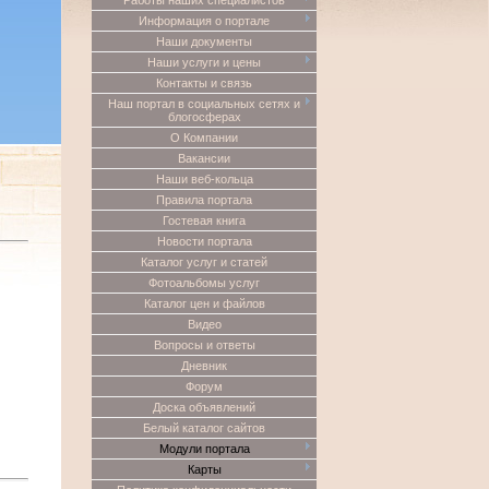
Работы наших специалистов
Информация о портале
Наши документы
Наши услуги и цены
Контакты и связь
Наш портал в социальных сетях и
блогосферах
О Компании
Вакансии
Наши веб-кольца
Правила портала
Гостевая книга
Новости портала
Каталог услуг и статей
Фотоальбомы услуг
Каталог цен и файлов
Видео
Вопросы и ответы
Дневник
Форум
Доска объявлений
Белый каталог сайтов
Модули портала
Карты