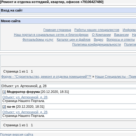
[
Ремонт и отделка коттеджей, квартир, офисов +79106427480
]
Вход на сайт
Меню сайта
Главная страница
Работы наших специалистов
Информа
Наш портал в социальных сетях и блогосферах
О Компании
Вакансии
На
Фотоальбомы услуг
Каталог цен и файлов
Видео
Вопросы и ответы
Политика конфиденциальности
Полити
Страница
1
из
1
1
Форум - "Строительство, ремонт и отделка помещений"™
»
Наши Специалисты - При
Объект: ул. Артюхиной, д. 28
[
1
]
Модератор форума
[20.12.2020, 18:31]
Объект: ул. Артюхиной, д. 28
.
Страница Нашего Портала.
[
2
]
su-m
[20.12.2020, 18:31]
Объект: ул. Артюхиной, д. 28
.
Страница Нашего Портала.
Страница
1
из
1
1
Полная версия сайта