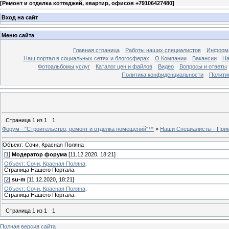
[
Ремонт и отделка коттеджей, квартир, офисов +79106427480
]
Вход на сайт
Меню сайта
Главная страница
Работы наших специалистов
Информа
Наш портал в социальных сетях и блогосферах
О Компании
Вакансии
На
Фотоальбомы услуг
Каталог цен и файлов
Видео
Вопросы и ответы
Политика конфиденциальности
Полити
Страница
1
из
1
1
Форум - "Строительство, ремонт и отделка помещений"™
»
Наши Специалисты - При
Объект: Сочи, Красная Поляна
[
1
]
Модератор форума
[11.12.2020, 18:21]
Объект: Сочи, Красная Поляна
.
Страница Нашего Портала.
[
2
]
su-m
[11.12.2020, 18:21]
Объект: Сочи, Красная Поляна
.
Страница Нашего Портала.
Страница
1
из
1
1
Полная версия сайта