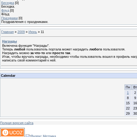
Беседка
[0]
Беседка.
Флуд
[0]
Флуд
Праздники
[0]
Поздравления с праздниками.
Главная
»
2009
»
Июнь
»
11
Награды
Включена функция "Награды".
Теперь
любой
пользователь портала может наградить
любого
пользователя.
Наградить можно
за что-то
или
просто так
.
Итак, чтобы вручать награды, необходимо чтобы пользователь вошел в профиль наг
написать свой комментарий к ней.
Calendar
Пн
Вт
1
2
8
9
15
16
22
23
29
30
Полная версия сайта