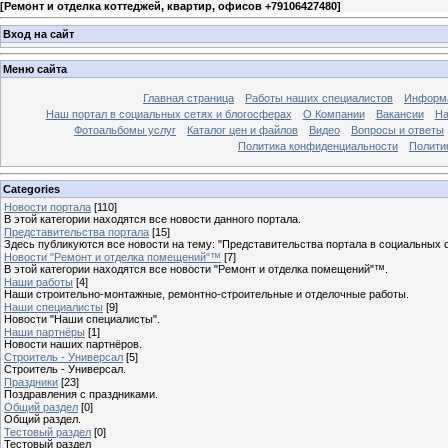
[
Ремонт и отделка коттеджей, квартир, офисов +79106427480
]
Вход на сайт
Меню сайта
Главная страница
Работы наших специалистов
Информа
Наш портал в социальных сетях и блогосферах
О Компании
Вакансии
На
Фотоальбомы услуг
Каталог цен и файлов
Видео
Вопросы и ответы
Политика конфиденциальности
Полити
Categories
Новости портала
[110]
В этой категории находятся все новости данного портала.
Представительства портала
[15]
Здесь публикуются все новости на тему: "Представительства портала в социальных с
Новости "Ремонт и отделка помещений"™
[7]
В этой категории находятся все новости "Ремонт и отделка помещений"™.
Наши работы
[4]
Наши строительно-монтажные, ремонтно-строительные и отделочные работы.
Наши специалисты
[9]
Новости "Наши специалисты".
Наши партнёры
[1]
Новости наших партнёров.
Строитель - Универсал
[5]
Строитель - Универсал.
Праздники
[23]
Поздравления с праздниками.
Общий раздел
[0]
Общий раздел.
Тестовый раздел
[0]
Тестовый раздел