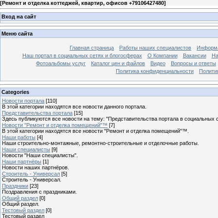
[
Ремонт и отделка коттеджей, квартир, офисов +79106427480
]
Вход на сайт
Меню сайта
Главная страница
Работы наших специалистов
Информа
Наш портал в социальных сетях и блогосферах
О Компании
Вакансии
На
Фотоальбомы услуг
Каталог цен и файлов
Видео
Вопросы и ответы
Политика конфиденциальности
Полити
Categories
Новости портала
[110]
В этой категории находятся все новости данного портала.
Представительства портала
[15]
Здесь публикуются все новости на тему: "Представительства портала в социальных с
Новости "Ремонт и отделка помещений"™
[7]
В этой категории находятся все новости "Ремонт и отделка помещений"™.
Наши работы
[4]
Наши строительно-монтажные, ремонтно-строительные и отделочные работы.
Наши специалисты
[9]
Новости "Наши специалисты".
Наши партнёры
[1]
Новости наших партнёров.
Строитель - Универсал
[5]
Строитель - Универсал.
Праздники
[23]
Поздравления с праздниками.
Общий раздел
[0]
Общий раздел.
Тестовый раздел
[0]
Тестовый раздел