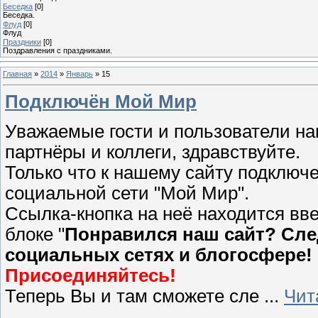
Беседка
[0]
Беседка.
Флуд
[0]
Флуд
Праздники
[0]
Поздравления с праздниками.
Главная
»
2014
»
Январь
»
15
Подключён Мой Мир
Уважаемые гости и пользователи на
партнёры и коллеги, здравствуйте.
Только что к нашему сайту подключ
социальной сети "Мой Мир".
Ссылка-кнопка на неё находится вв
блоке "
Понравился наш сайт? Сле
социальных сетях и блогосфере!
Присоединяйтесь!
Теперь Вы и там сможете сле
...
Чит