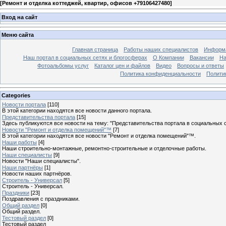
[
Ремонт и отделка коттеджей, квартир, офисов +79106427480
]
Вход на сайт
Меню сайта
Главная страница
Работы наших специалистов
Информа
Наш портал в социальных сетях и блогосферах
О Компании
Вакансии
На
Фотоальбомы услуг
Каталог цен и файлов
Видео
Вопросы и ответы
Политика конфиденциальности
Полити
Categories
Новости портала
[110]
В этой категории находятся все новости данного портала.
Представительства портала
[15]
Здесь публикуются все новости на тему: "Представительства портала в социальных с
Новости "Ремонт и отделка помещений"™
[7]
В этой категории находятся все новости "Ремонт и отделка помещений"™.
Наши работы
[4]
Наши строительно-монтажные, ремонтно-строительные и отделочные работы.
Наши специалисты
[9]
Новости "Наши специалисты".
Наши партнёры
[1]
Новости наших партнёров.
Строитель - Универсал
[5]
Строитель - Универсал.
Праздники
[23]
Поздравления с праздниками.
Общий раздел
[0]
Общий раздел.
Тестовый раздел
[0]
Тестовый раздел