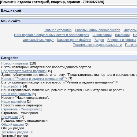
[
Ремонт и отделка коттеджей, квартир, офисов +79106427480
]
Вход на сайт
Меню сайта
Главная страница
Работы наших специалистов
Информа
Наш портал в социальных сетях и блогосферах
О Компании
Вакансии
На
Фотоальбомы услуг
Каталог цен и файлов
Видео
Вопросы и ответы
Политика конфиденциальности
Полити
Categories
Новости портала
[110]
В этой категории находятся все новости данного портала.
Представительства портала
[15]
Здесь публикуются все новости на тему: "Представительства портала в социальных с
Новости "Ремонт и отделка помещений"™
[7]
В этой категории находятся все новости "Ремонт и отделка помещений"™.
Наши работы
[4]
Наши строительно-монтажные, ремонтно-строительные и отделочные работы.
Наши специалисты
[9]
Новости "Наши специалисты".
Наши партнёры
[1]
Новости наших партнёров.
Строитель - Универсал
[5]
Строитель - Универсал.
Праздники
[23]
Поздравления с праздниками.
Общий раздел
[0]
Общий раздел.
Тестовый раздел
[0]
Тестовый раздел