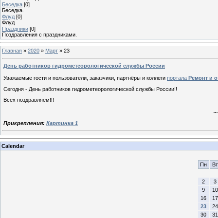
Беседка
[0]
Беседка.
Флуд
[0]
Флуд
Праздники
[0]
Поздравления с праздниками.
Главная
»
2020
»
Март
»
23
День работников гидрометеорологической службы России
Уважаемые гости и пользователи, заказчики, партнёры и коллеги
портала
Ремонт и 
Сегодня - День работников гидрометеорологической службы России!!
Всех поздравляем!!!
..
Прикрепления:
Картинка 1
Calendar
Пн
Вт
2
3
9
10
16
17
23
24
30
31