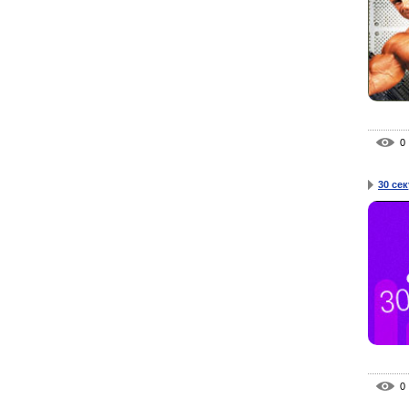
0
30 сек
0