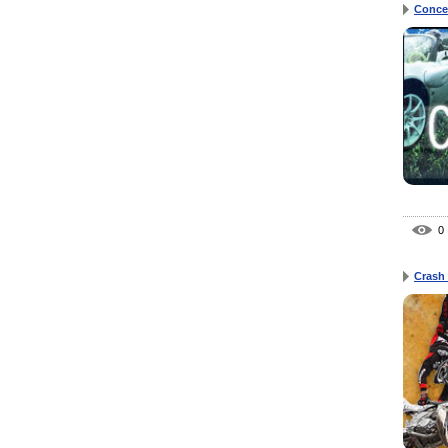
Conce
0
Crash