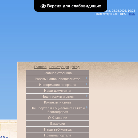
Версия для слабовидящих
Суббота, 08.08.2026, 10:23
Приветствую Вас
Гость
|
RSS
Главная
|
Регистрация
|
Вход
Главная страница
Работы наших специалистов
Информация о портале
Наши документы
Наши услуги и цены
Контакты и связь
Наш портал в социальных сетях и
блогосферах
О Компании
Вакансии
Наши веб-кольца
Правила портала
4
5
»