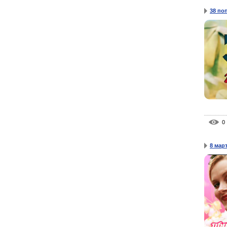
38 по
0
8 мар