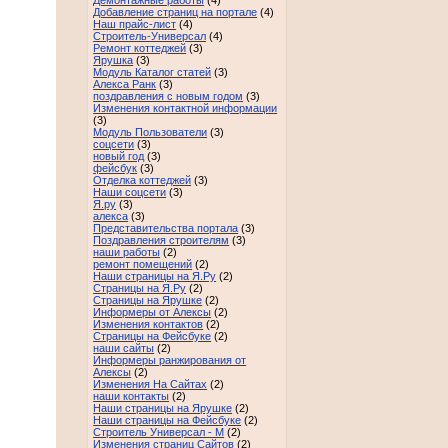
Демонтажные работы
(4)
Добавление страниц на портале
(4)
Наш прайс-лист
(4)
Строитель-Универсал
(4)
Ремонт коттеджей
(3)
Ярушка
(3)
Модуль Каталог статей
(3)
Алекса Ранк
(3)
поздравления с новым годом
(3)
Изменения контактной информации
(3)
Модуль Пользователи
(3)
соцсети
(3)
новый год
(3)
фейсбук
(3)
Отделка коттеджей
(3)
Наши соцсети
(3)
Я.ру
(3)
алекса
(3)
Представительства портала
(3)
Поздравления строителям
(3)
наши работы
(2)
ремонт помещений
(2)
Наши страницы на Я.Ру
(2)
Страницы на Я.Ру
(2)
Страницы на Ярушке
(2)
Информеры от Алексы
(2)
Изменения контактов
(2)
Страницы на Фейсбуке
(2)
наши сайты
(2)
Информеры ранжирования от
Алексы
(2)
Изменения На Сайтах
(2)
наши контакты
(2)
Наши страницы на Ярушке
(2)
Наши страницы на Фейсбуке
(2)
Строитель Универсал - М
(2)
Изменения страниц Сайтов
(2)