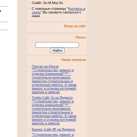
Скайп: Su-M.Moy.Su
С помощью страницы "
Контакты и
а
связь
" Вы сможете связаться с
нами.
Вход на сайт
Поиск
Наши проекты
Портал на Юкозе
""Строительство, ремонт и
отделка помещений"™" -
строительно-монтажные,
ремонтно-строительные и
отделочные работы. А также
ремонт и отделка коттеджей,
квартир и офисов
Турбо-Сайт 🚀 на Яндексе
""Строительство, ремонт и
отделка помещений"™" -
строительно-монтажные,
ремонтно-строительные и
отделочные работы. А также
ремонт и отделка коттеджей,
квартир и офисов
Бизнес-Сайт 💳 на Яндексе
""Строительство, ремонт и