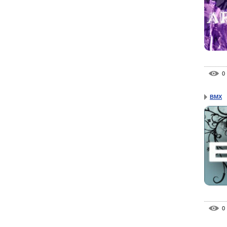
0
BMX
0