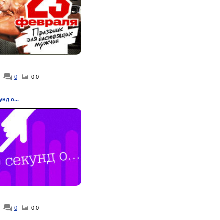
0
0.0
унд о...
0
0.0