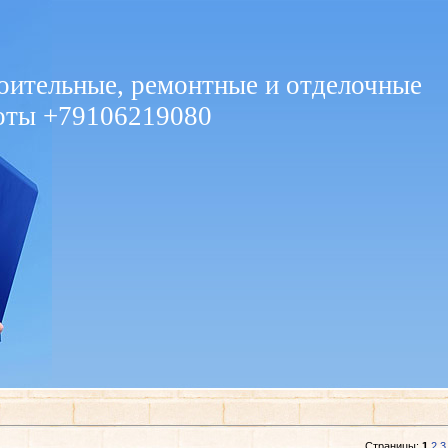
оительные, ремонтные и отделочные
оты +79106219080
Страницы
:
1
2
3