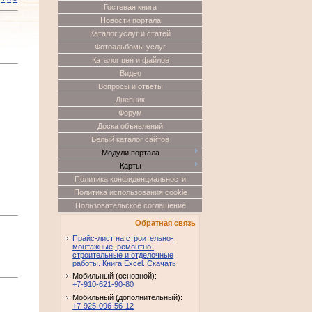
Гостевая книга
Новости портала
Каталог услуг и статей
Фотоальбомы услуг
Каталог цен и файлов
Видео
Вопросы и ответы
Дневник
Форум
Доска объявлений
Белый каталог сайтов
Модули портала
Карты
Политика конфиденциальности
Политика использования cookie
Пользовательское соглашение
Обратная связь
Прайс-лист на строительно-
монтажные, ремонтно-
строительные и отделочные
работы. Книга Excel. Скачать
Мобильный (основной):
+7-910-621-90-80
Мобильный (дополнительный):
+7-925-096-56-12