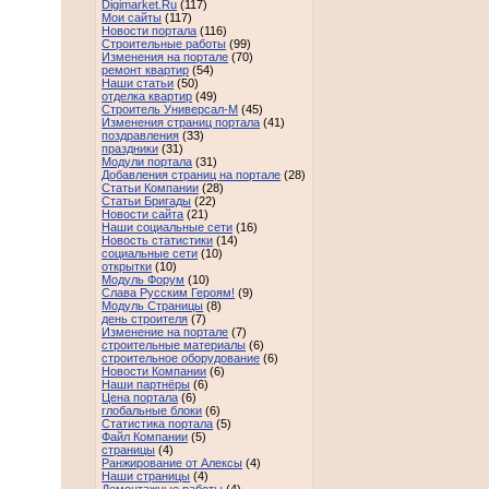
Digimarket.Ru
(117)
Мои сайты
(117)
Новости портала
(116)
Строительные работы
(99)
Изменения на портале
(70)
ремонт квартир
(54)
Наши статьи
(50)
отделка квартир
(49)
Строитель Универсал-М
(45)
Изменения страниц портала
(41)
поздравления
(33)
праздники
(31)
Модули портала
(31)
Добавления страниц на портале
(28)
Статьи Компании
(28)
Статьи Бригады
(22)
Новости сайта
(21)
Наши социальные сети
(16)
Новость статистики
(14)
социальные сети
(10)
открытки
(10)
Модуль Форум
(10)
Слава Русским Героям!
(9)
Модуль Страницы
(8)
день строителя
(7)
Изменение на портале
(7)
строительные материалы
(6)
строительное оборудование
(6)
Новости Компании
(6)
Наши партнёры
(6)
Цена портала
(6)
глобальные блоки
(6)
Статистика портала
(5)
Файл Компании
(5)
страницы
(4)
Ранжирование от Алексы
(4)
Наши страницы
(4)