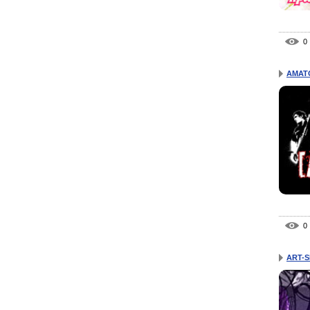
0
AMAT
0
ART-