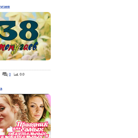
пугаев
0
0.0
та