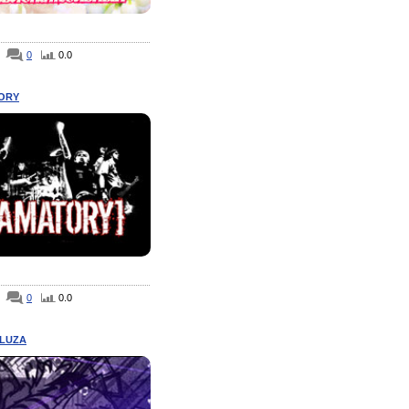
0
0.0
ORY
0
0.0
SLUZA