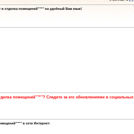
т и отделка помещений"™" на удобный Вам язык!
отделка помещений"™"? Следите за его обновлениями в социальных
омещений"™" в сети Интернет: