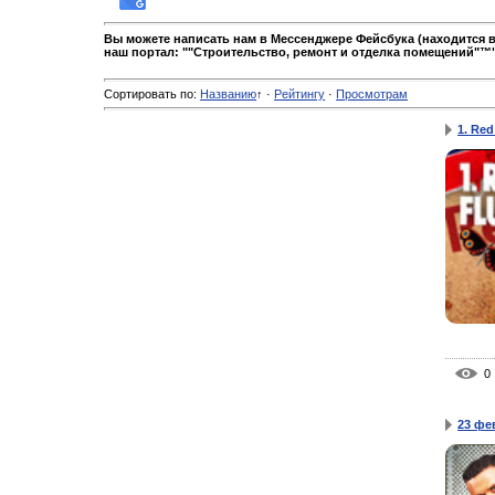
Вы можете написать нам в Мессенджере Фейсбука (находится в
наш портал: ""Строительство, ремонт и отделка помещений"™"
Сортировать по
:
Названию
↑
·
Рейтингу
·
Просмотрам
1. Red
0
23 фе