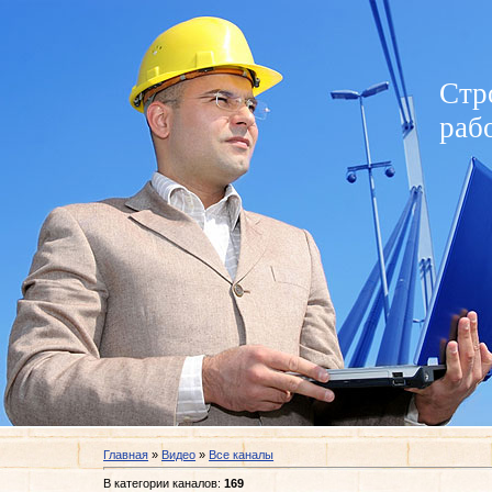
Стр
раб
Главная
»
Видео
»
Все каналы
В категории каналов
:
169