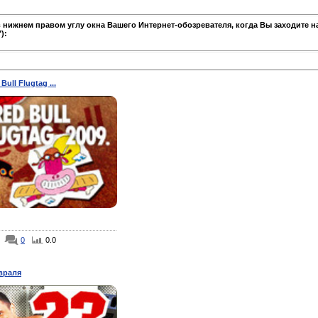
 нижнем правом углу окна Вашего Интернет-обозревателя, когда Вы заходите н
):
 Bull Flugtag ...
0
0.0
враля