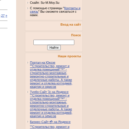
Скайп: Su-M.Moy.Su
С помощью страницы "
Контакты и
связь
" Вы сможете связаться с
нами.
6
27
»
Вход на сайт
Поиск
Наши проекты
Портал на Юкозе
""Строительство, ремонт и
отделка помещений"™" -
строительно-монтажные,
ремонтно-строительные и
отделочные работы. А также
ремонт и отделка коттеджей,
квартир и офисов
Турбо-Сайт 🚀 на Яндексе
""Строительство, ремонт и
отделка помещений"™" -
строительно-монтажные,
ремонтно-строительные и
отделочные работы. А также
ремонт и отделка коттеджей,
квартир и офисов
Бизнес-Сайт 💳 на Яндексе
""Строительство, ремонт и