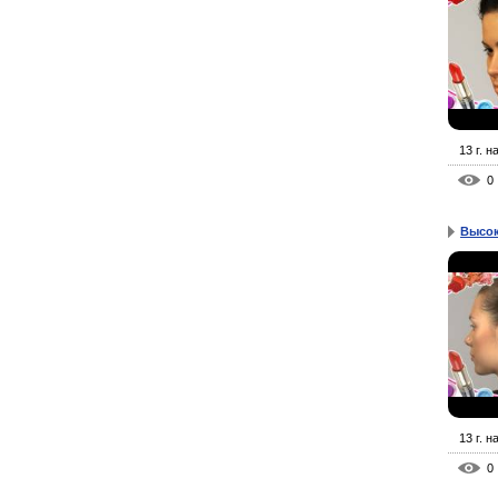
13 г. н
0
Высок
13 г. н
0