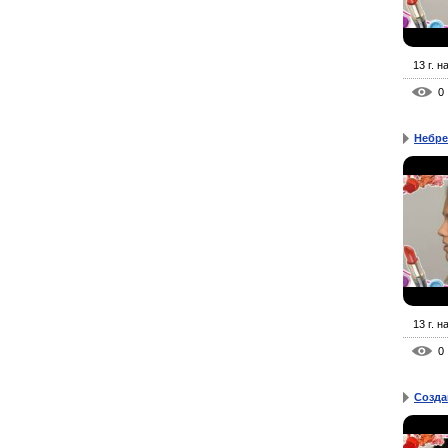
13 г. н
0
Небре
13 г. н
0
Созда