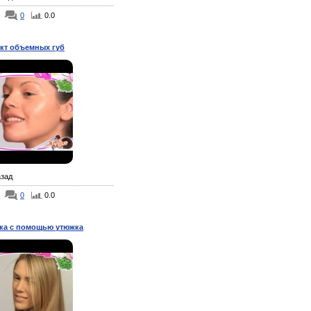
0
0.0
т объемных губ
азад
0
0.0
ка с помощью утюжка