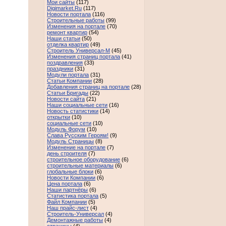
Мои сайты
(117)
Digimarket.Ru
(117)
Новости портала
(116)
Строительные работы
(99)
Изменения на портале
(70)
ремонт квартир
(54)
Наши статьи
(50)
отделка квартир
(49)
Строитель Универсал-М
(45)
Изменения страниц портала
(41)
поздравления
(33)
праздники
(31)
Модули портала
(31)
Статьи Компании
(28)
Добавления страниц на портале
(28)
Статьи Бригады
(22)
Новости сайта
(21)
Наши социальные сети
(16)
Новость статистики
(14)
открытки
(10)
социальные сети
(10)
Модуль Форум
(10)
Слава Русским Героям!
(9)
Модуль Страницы
(8)
Изменение на портале
(7)
день строителя
(7)
строительное оборудование
(6)
строительные материалы
(6)
глобальные блоки
(6)
Новости Компании
(6)
Цена портала
(6)
Наши партнёры
(6)
Статистика портала
(5)
Файл Компании
(5)
Наш прайс-лист
(4)
Строитель-Универсал
(4)
Демонтажные работы
(4)