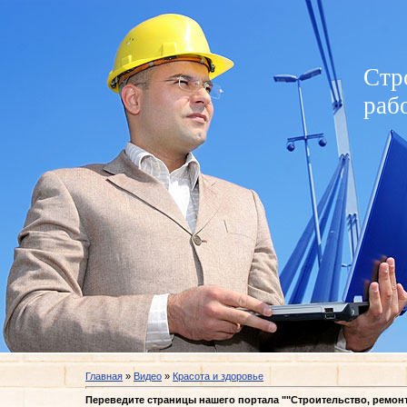
Стр
раб
Главная
»
Видео
»
Красота и здоровье
Переведите страницы нашего портала ""Строительство, ремон