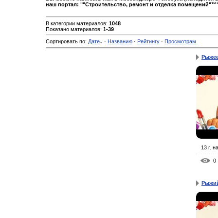
наш портал: ""Строительство, ремонт и отделка помещений"™"
В категории материалов
:
1048
Показано материалов
:
1-39
Сортировать по
:
Дате
↓
·
Названию
·
Рейтингу
·
Просмотрам
Рыжее
13 г. н
0
Рыжий