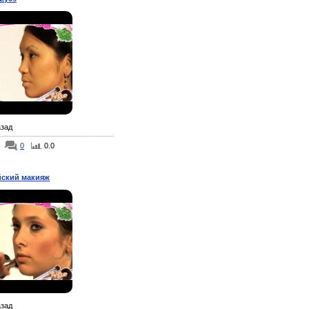
азад
0
0.0
ский макияж
азад