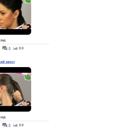
азад
0
0.0
ий хвост
азад
0
0.0