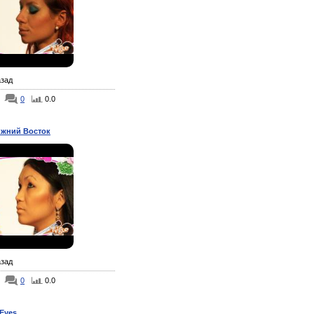
азад
0
0.0
жний Восток
азад
0
0.0
 Eyes