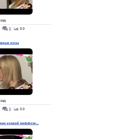
азад
0
0.0
жные косы
азад
0
0.0
ние кудрей диффузо...