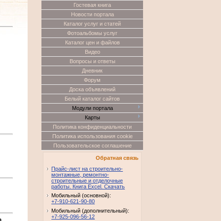
Гостевая книга
Новости портала
Каталог услуг и статей
Фотоальбомы услуг
Каталог цен и файлов
Видео
Вопросы и ответы
Дневник
Форум
Доска объявлений
Белый каталог сайтов
Модули портала
Карты
Политика конфиденциальности
Политика использования cookie
Пользовательское соглашение
Обратная связь
Прайс-лист на строительно-
монтажные, ремонтно-
строительные и отделочные
работы. Книга Excel. Скачать
Мобильный (основной):
+7-910-621-90-80
Мобильный (дополнительный):
+7-925-096-56-12
а