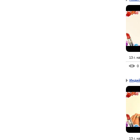
13 г. н
0
Индий
13 г. н