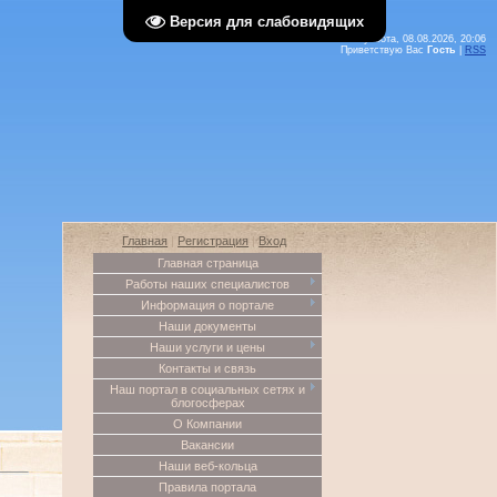
Версия для слабовидящих
Суббота, 08.08.2026, 20:06
Приветствую Вас
Гость
|
RSS
Главная
|
Регистрация
|
Вход
Главная страница
Работы наших специалистов
Информация о портале
Наши документы
Наши услуги и цены
Контакты и связь
Наш портал в социальных сетях и
блогосферах
О Компании
Вакансии
Наши веб-кольца
Правила портала