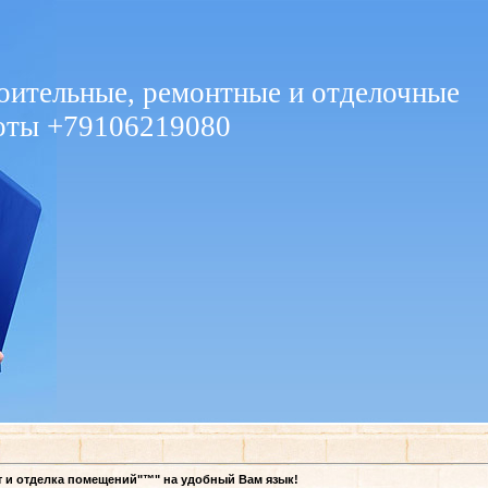
оительные, ремонтные и отделочные
оты +79106219080
т и отделка помещений"™" на удобный Вам язык!