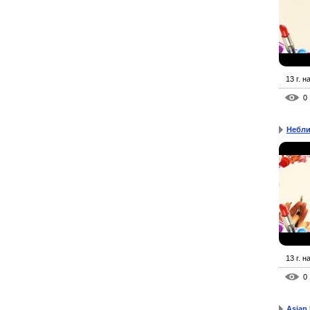
13 г. н
0
Небли
13 г. н
0
Asian