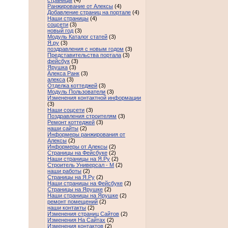
страницы
(4)
Ранжирование от Алексы
(4)
Добавление страниц на портале
(4)
Наши страницы
(4)
соцсети
(3)
новый год
(3)
Модуль Каталог статей
(3)
Я.ру
(3)
поздравления с новым годом
(3)
Представительства портала
(3)
фейсбук
(3)
Ярушка
(3)
Алекса Ранк
(3)
алекса
(3)
Отделка коттеджей
(3)
Модуль Пользователи
(3)
Изменения контактной информации
(3)
Наши соцсети
(3)
Поздравления строителям
(3)
Ремонт коттеджей
(3)
наши сайты
(2)
Информеры ранжирования от
Алексы
(2)
Информеры от Алексы
(2)
Страницы на Фейсбуке
(2)
Наши страницы на Я.Ру
(2)
Строитель Универсал - М
(2)
наши работы
(2)
Страницы на Я.Ру
(2)
Наши страницы на Фейсбуке
(2)
Страницы на Ярушке
(2)
Наши страницы на Ярушке
(2)
ремонт помещений
(2)
наши контакты
(2)
Изменения страниц Сайтов
(2)
Изменения На Сайтах
(2)
Изменения контактов
(2)