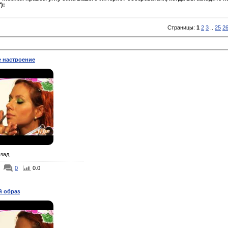
):
Страницы
:
1
2
3
..
25
2
 настроение
азад
0
0.0
 образ