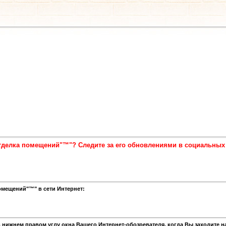
отделка помещений"™"? Следите за его обновлениями в социальных
омещений"™" в сети Интернет:
 нижнем правом углу окна Вашего Интернет-обозревателя, когда Вы заходите н