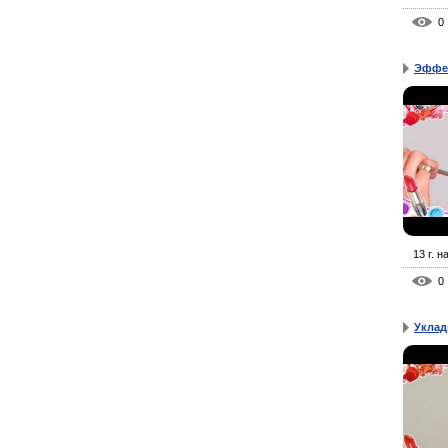
0
Эффек
13 г. н
0
Уклад