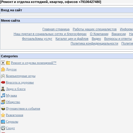
[
Ремонт и отделка коттеджей, квартир, офисов +79106427480
]
Вход на сайт
Меню сайта
Главная страница
Работы наших специалистов
Информа
Наш портал в социальных сетях и блогосферах
О Компании
Вакансии
На
Фотоальбомы услуг
Каталог цен и файлов
Видео
Вопросы и ответы
Политика конфиденциальности
Полити
Categories
Ремонт и отделка помещений™
Другое
Компьютерные игры
Красота и здоровье
Люди и блоги
Музыка
Общество
Путешествия и события
Развлечения
Сериалы
Спорт