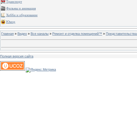
Транспорт
Фильмы и анимация
Хобби и образование
Юмор
Главная
»
Видео
»
Все каналы
»
Ремонт и отделка помещений™
»
Представительства
Полная версия сайта