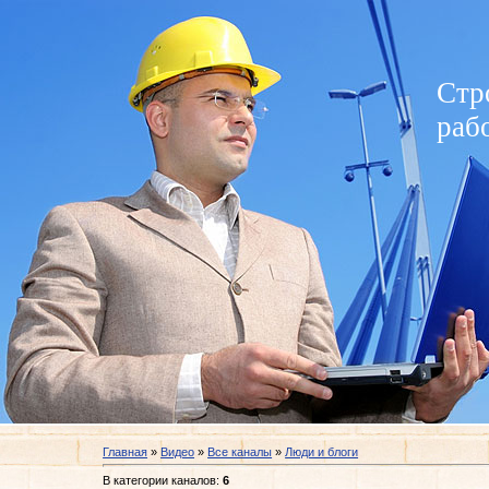
Стр
раб
Главная
»
Видео
»
Все каналы
»
Люди и блоги
В категории каналов
:
6