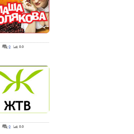
0
0.0
0
0.0