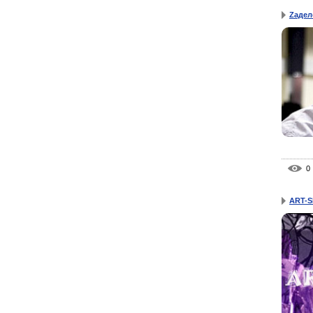
Zадел
0
ART-