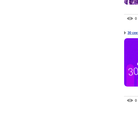
0
30 сек
0