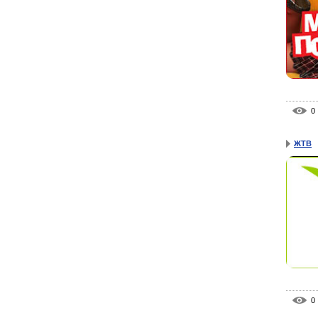
0
ЖТВ
0