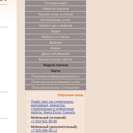
Гостевая книга
Новости портала
Каталог услуг и статей
Фотоальбомы услуг
Каталог цен и файлов
Видео
Вопросы и ответы
Дневник
Форум
Доска объявлений
Белый каталог сайтов
Модули портала
Карты
Политика конфиденциальности
Политика использования cookie
Пользовательское соглашение
Обратная связь
Прайс-лист на строительно-
монтажные, ремонтно-
строительные и отделочные
работы. Книга Excel. Скачать
Мобильный (основной):
+7-910-621-90-80
Мобильный (дополнительный):
+7-925-096-56-12