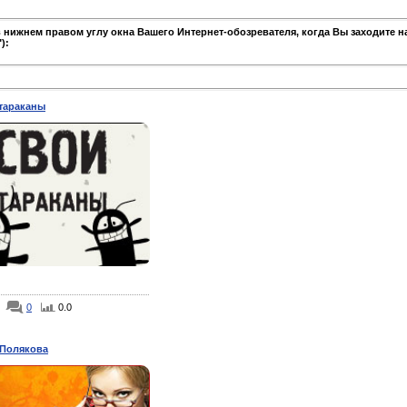
 нижнем правом углу окна Вашего Интернет-обозревателя, когда Вы заходите н
):
тараканы
0
0.0
Полякова