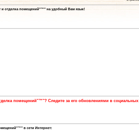
т и отделка помещений"™" на удобный Вам язык!
отделка помещений"™"? Следите за его обновлениями в социальных
омещений"™" в сети Интернет: