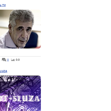
о TV
0
0.0
SLUZA