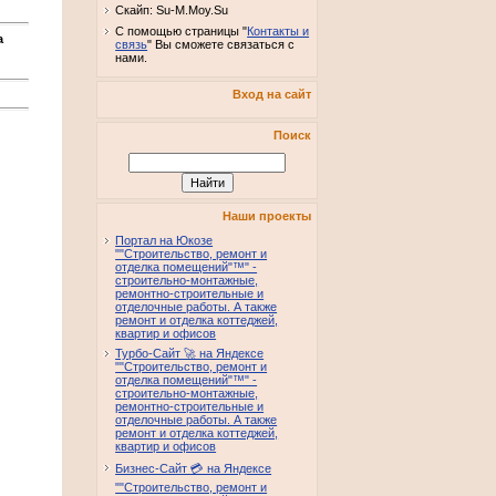
Скайп: Su-M.Moy.Su
С помощью страницы "
Контакты и
а
связь
" Вы сможете связаться с
нами.
Вход на сайт
Поиск
Наши проекты
Портал на Юкозе
""Строительство, ремонт и
отделка помещений"™" -
строительно-монтажные,
ремонтно-строительные и
отделочные работы. А также
ремонт и отделка коттеджей,
квартир и офисов
Турбо-Сайт 🚀 на Яндексе
""Строительство, ремонт и
отделка помещений"™" -
строительно-монтажные,
ремонтно-строительные и
отделочные работы. А также
ремонт и отделка коттеджей,
квартир и офисов
Бизнес-Сайт 💳 на Яндексе
""Строительство, ремонт и