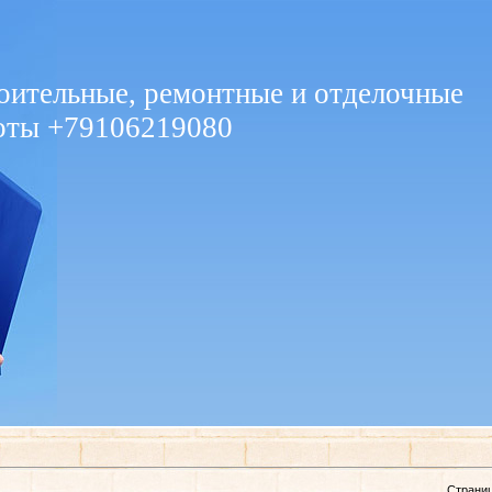
оительные, ремонтные и отделочные
оты +79106219080
Страни