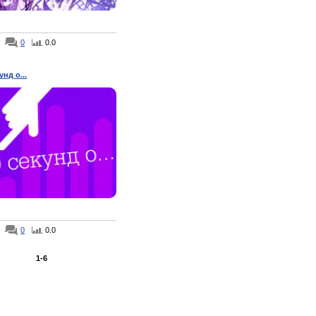
0
0.0
унд о...
0
0.0
1-6