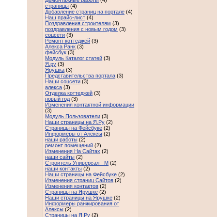
Демонтажные работы
(4)
страницы
(4)
Добавление страниц на портале
(4)
Наш прайс-лист
(4)
Поздравления строителям
(3)
поздравления с новым годом
(3)
соцсети
(3)
Ремонт коттеджей
(3)
Алекса Ранк
(3)
фейсбук
(3)
Модуль Каталог статей
(3)
Я.ру
(3)
Ярушка
(3)
Представительства портала
(3)
Наши соцсети
(3)
алекса
(3)
Отделка коттеджей
(3)
новый год
(3)
Изменения контактной информации
(3)
Модуль Пользователи
(3)
Наши страницы на Я.Ру
(2)
Страницы на Фейсбуке
(2)
Информеры от Алексы
(2)
наши работы
(2)
ремонт помещений
(2)
Изменения На Сайтах
(2)
наши сайты
(2)
Строитель Универсал - М
(2)
наши контакты
(2)
Наши страницы на Фейсбуке
(2)
Изменения страниц Сайтов
(2)
Изменения контактов
(2)
Страницы на Ярушке
(2)
Наши страницы на Ярушке
(2)
Информеры ранжирования от
Алексы
(2)
Страницы на Я.Ру
(2)