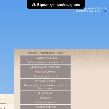
Версия для слабовидящих
Четверг, 06.08.2026, 12:29
Приветствую Вас
Гость
|
RSS
Главная
|
Регистрация
|
Вход
Главная страница
Работы наших специалистов
Информация о портале
Наши документы
Наши услуги и цены
Контакты и связь
Наш портал в социальных сетях и
блогосферах
О Компании
Вакансии
Наши веб-кольца
Правила портала
цы
:
1