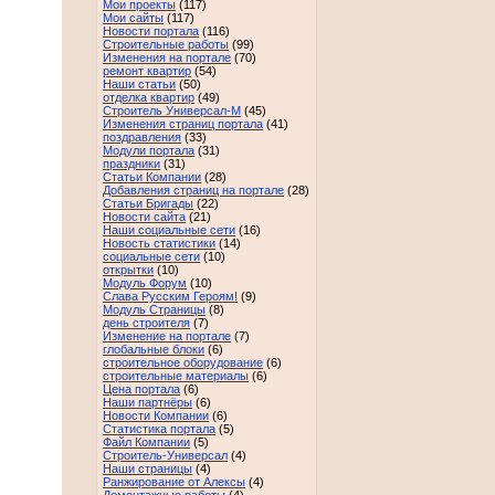
Мои проекты
(117)
Мои сайты
(117)
Новости портала
(116)
Строительные работы
(99)
Изменения на портале
(70)
ремонт квартир
(54)
Наши статьи
(50)
отделка квартир
(49)
Строитель Универсал-М
(45)
Изменения страниц портала
(41)
поздравления
(33)
Модули портала
(31)
праздники
(31)
Статьи Компании
(28)
Добавления страниц на портале
(28)
Статьи Бригады
(22)
Новости сайта
(21)
Наши социальные сети
(16)
Новость статистики
(14)
социальные сети
(10)
открытки
(10)
Модуль Форум
(10)
Слава Русским Героям!
(9)
Модуль Страницы
(8)
день строителя
(7)
Изменение на портале
(7)
глобальные блоки
(6)
строительное оборудование
(6)
строительные материалы
(6)
Цена портала
(6)
Наши партнёры
(6)
Новости Компании
(6)
Статистика портала
(5)
Файл Компании
(5)
Строитель-Универсал
(4)
Наши страницы
(4)
Ранжирование от Алексы
(4)